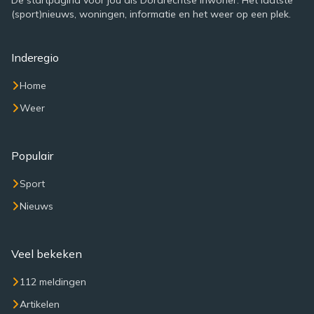
De startpagina voor jou als Dordrechtse inwoner. Het laatste
(sport)nieuws, woningen, informatie en het weer op een plek.
Inderegio
Home
Weer
Populair
Sport
Nieuws
Veel bekeken
112 meldingen
Artikelen