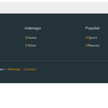
Inderegio
Populair
e
Home
Sport
Weer
Nieuws
den –
Sitemap
-
Contact