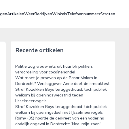
ngen
Artikelen
Weer
Bedrijven
Winkels
Telefoonnummers
Straten
Recente artikelen
Politie zag vrouw iets uit haar bh pakken:
veroordeling voor cocaïnehandel
Wat moet je proeven op de Pasar Malam in
Dordrecht? Verslaggever Anne doet de smaaktest
Straf Kozakken Boys teruggedraaid: tóch publiek
welkom bij openingswedstrijd tegen
IJsselmeervogels
Straf Kozakken Boys teruggedraaid: tóch publiek
welkom bij openingsduel met IJsselmeervogels
Romy (35) hoorde de oerkreet van een vader na
dodelijk ongeval in Dordrecht: ‘Nee, mijn zoon!’