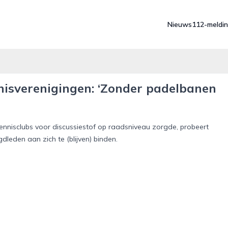
Nieuws
112-meldi
nisverenigingen: ‘Zonder padelbanen
nisclubs voor discussiestof op raadsniveau zorgde, probeert
dleden aan zich te (blijven) binden.