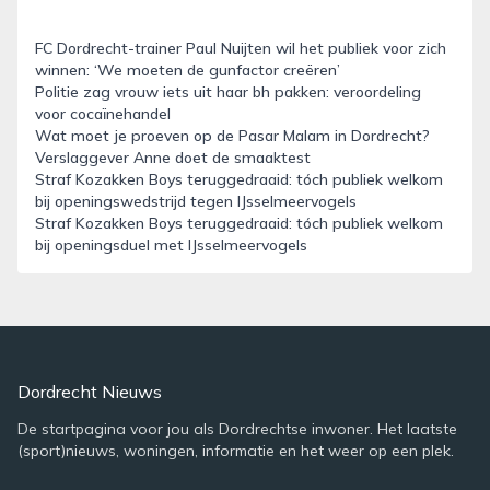
FC Dordrecht-trainer Paul Nuijten wil het publiek voor zich
winnen: ‘We moeten de gunfactor creëren’
Politie zag vrouw iets uit haar bh pakken: veroordeling
voor cocaïnehandel
Wat moet je proeven op de Pasar Malam in Dordrecht?
Verslaggever Anne doet de smaaktest
Straf Kozakken Boys teruggedraaid: tóch publiek welkom
bij openingswedstrijd tegen IJsselmeervogels
Straf Kozakken Boys teruggedraaid: tóch publiek welkom
bij openingsduel met IJsselmeervogels
Dordrecht Nieuws
De startpagina voor jou als Dordrechtse inwoner. Het laatste
(sport)nieuws, woningen, informatie en het weer op een plek.