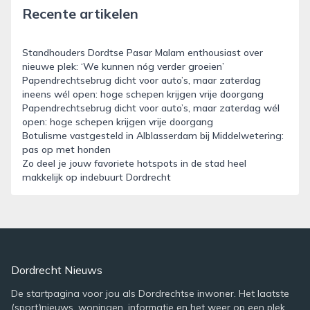
Recente artikelen
Standhouders Dordtse Pasar Malam enthousiast over
nieuwe plek: ‘We kunnen nóg verder groeien’
Papendrechtsebrug dicht voor auto’s, maar zaterdag
ineens wél open: hoge schepen krijgen vrije doorgang
Papendrechtsebrug dicht voor auto’s, maar zaterdag wél
open: hoge schepen krijgen vrije doorgang
Botulisme vastgesteld in Alblasserdam bij Middelwetering:
pas op met honden
Zo deel je jouw favoriete hotspots in de stad heel
makkelijk op indebuurt Dordrecht
Dordrecht Nieuws
De startpagina voor jou als Dordrechtse inwoner. Het laatste
(sport)nieuws, woningen, informatie en het weer op een plek.