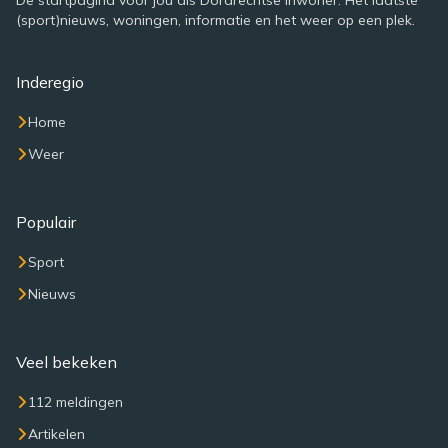
De startpagina voor jou als Dordrechtse inwoner. Het laatste
(sport)nieuws, woningen, informatie en het weer op een plek.
Inderegio
Home
Weer
Populair
Sport
Nieuws
Veel bekeken
112 meldingen
Artikelen