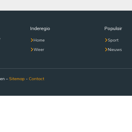
Inderegio
Populair
e
Home
Sport
Weer
Nieuws
den –
Sitemap
-
Contact