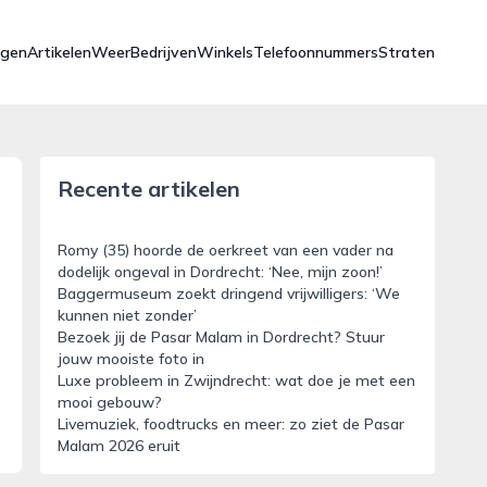
ngen
Artikelen
Weer
Bedrijven
Winkels
Telefoonnummers
Straten
Recente artikelen
Romy (35) hoorde de oerkreet van een vader na
dodelijk ongeval in Dordrecht: ‘Nee, mijn zoon!’
Baggermuseum zoekt dringend vrijwilligers: ‘We
kunnen niet zonder’
Bezoek jij de Pasar Malam in Dordrecht? Stuur
jouw mooiste foto in
Luxe probleem in Zwijndrecht: wat doe je met een
mooi gebouw?
Livemuziek, foodtrucks en meer: zo ziet de Pasar
Malam 2026 eruit