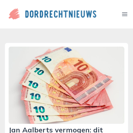
dordrechtnieuws.nl
Ope
Jan Aalberts vermogen: dit